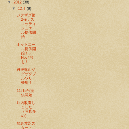
▼
2012
(38)
▼
12月
(9)
ジグザグ第
2弾：ス
コッティ
シュエー
ル提供開
始
ホットエー
ル提供開
始！／
Nov4号
も！
丹波篠山ジ
グザグブ
ルワリー
登場！！
11月5号提
供開始！
店内改造し
ました！
（写真多
め）
飲み放題ス
タート！