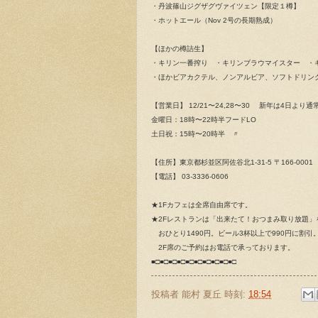
・丹波篠山ジグザグヴァイツェン【限定１樽】
・ホットエール（Nov 2号の長期熟成）
【ほかの樽詰生】
・キリン一番搾り ・キリンブラウマイスター ・
・ほかビアカクテル、ノンアルビア、ソフトドリン
【営業日】 12/21〜24,28〜30 新年は4日より
金曜日：18時〜22時半フードLO
土日祝：15時〜20時半 〃
【住所】東京都杉並区阿佐谷北1-31-5 〒166-0001
【電話】 03-3336-0606
★1Fカフェは全席自由席です。
★2Fレストランは「出来たて！おつまみ取り放題
おひとり1490円。ビール3杯以上で990円に割
2F席のご予約はお電話で承っております。
■□■□■□■□■□■□■□■□■□■□
投稿者
能村 夏丘
時刻:
18:54