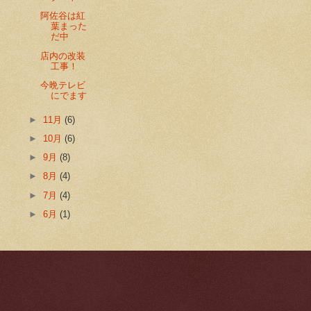
阿佐谷は紅
葉まった
だ中
店内の改装
工事！
今晩テレビ
にでます
►
11月
(6)
►
10月
(6)
►
9月
(8)
►
8月
(4)
►
7月
(4)
►
6月
(1)