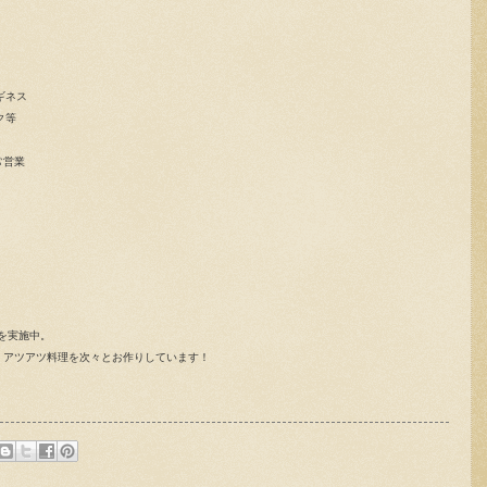
ギネス
ク等
通常営業
」を実施中。
引。アツアツ料理を次々とお作りしています！