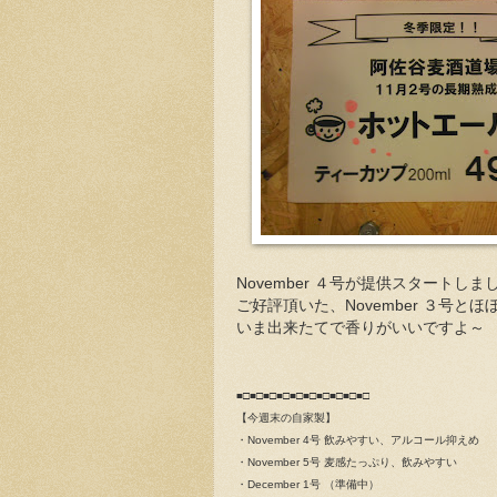
November ４号が提供スタートし
ご好評頂いた、November ３号と
いま出来たてで香りがいいですよ～
■□■□■□■□■□■□■□■□■□■□
【今週末の自家製】
・November 4号
飲みやすい、アルコール抑えめ
・November 5号 麦感たっぷり、飲みやすい
・December 1号 （準備中）