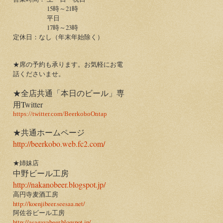
15時～21時
平日
17時～23時
定休日：なし（年末年始除く）
★席の予約も承ります。お気軽にお電
話くださいませ。
★全店共通「本日のビール」専
用Twitter
https://twitter.com/BeerkoboOntap
★共通ホームページ
http://beerkobo.web.fc2.com/
★姉妹店
中野ビール工房
http://nakanobeer.blogspot.jp/
高円寺麦酒工房
http://koenjibeer.seesaa.net/
阿佐谷ビール工房
http://asagayabeer.blogspot.jp/