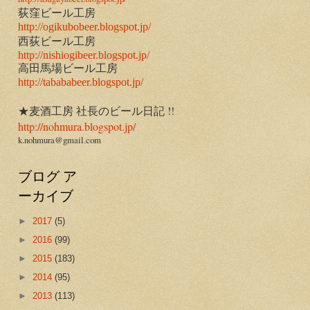
荻窪ビール工房
http://ogikubobeer.blogspot.jp/
西荻ビール工房
http://nishiogibeer.blogspot.jp/
高田馬場ビール工房
http://tabababeer.blogspot.jp/
★麦酒工房 社長のビール日記 !!
http://nohmura.blogspot.jp/
k.nohmura@gmail.com
ブログ ア
ーカイブ
►
2017
(5)
►
2016
(99)
►
2015
(183)
►
2014
(95)
►
2013
(113)